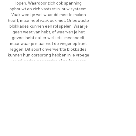
lopen. Waardoor zich ook spanning
opbouwt en zich vastzet in jouw systeem.
Vaak weet je wel waar dit mee te maken
heeft, maar heel vaak ook niet. Onbewuste
blokkades kunnen een rol spelen. Waar je
geen weet van hebt, of waarvan je het
gevoel hebt dat er wel ‘iets’ meespeelt,
maar waar je maar niet de vinger op kunt
leggen. Dit soort onverwerkte blokkades
kunnen hun oorsprong hebben in je vroege
jeugd, vorige generaties of zelfs verder
terug en onderliggend zijn aan klachten in
het heden.
Blokkades kunnen echter ook te maken
hebben met wat je binnenkrijgt aan
voeding, alcohol of medicijnen. Dit wordt
chemische stress genoemd.
Al deze soorten stress, fysieke, mentaal-
emotionele en chemische stress, is waar
ons lichaam mee te maken kan krijgen.
Wanneer het lichaam deze stress niet kan
oplossen of verwerken, ontstaan blokkades