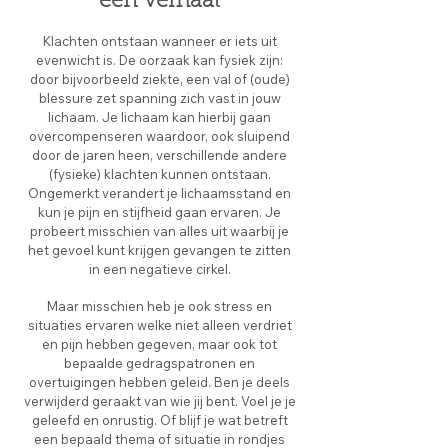
een verhaal
Klachten ontstaan wanneer er iets uit
evenwicht is. De oorzaak kan fysiek zijn:
door bijvoorbeeld ziekte, een val of (oude)
blessure zet spanning zich vast in jouw
lichaam. Je lichaam kan hierbij gaan
overcompenseren waardoor, ook sluipend
door de jaren heen, verschillende andere
(fysieke) klachten kunnen ontstaan.
Ongemerkt verandert je lichaamsstand en
kun je pijn en stijfheid gaan ervaren. Je
probeert misschien van alles uit waarbij je
het gevoel kunt krijgen gevangen te zitten
in een negatieve cirkel.
Maar misschien heb je ook stress en
situaties ervaren welke niet alleen verdriet
en pijn hebben gegeven, maar ook tot
bepaalde gedragspatronen en
overtuigingen hebben geleid. Ben je deels
verwijderd geraakt van wie jij bent. Voel je je
geleefd en onrustig. Of blijf je wat betreft
een bepaald thema of situatie in rondjes