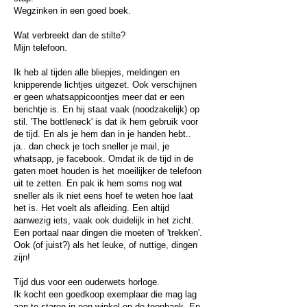
Wegzinken in een goed boek.
Wat verbreekt dan de stilte?
Mijn telefoon.
Ik heb al tijden alle bliepjes, meldingen en
knipperende lichtjes uitgezet. Ook verschijnen
er geen whatsappicoontjes meer dat er een
berichtje is. En hij staat vaak (noodzakelijk) op
stil. 'The bottleneck' is dat ik hem gebruik voor
de tijd. En als je hem dan in je handen hebt..
ja.. dan check je toch sneller je mail, je
whatsapp, je facebook. Omdat ik de tijd in de
gaten moet houden is het moeilijker de telefoon
uit te zetten. En pak ik hem soms nog wat
sneller als ik niet eens hoef te weten hoe laat
het is. Het voelt als afleiding. Een altijd
aanwezig iets, vaak ook duidelijk in het zicht.
Een portaal naar dingen die moeten of 'trekken'.
Ook (of juist?) als het leuke, of nuttige, dingen
zijn!
Tijd dus voor een ouderwets horloge.
Ik kocht een goedkoop exemplaar die mag lag
aan te staren in een winkel op de toonbank. En