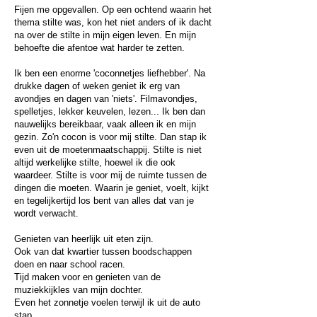
Fijen me opgevallen. Op een ochtend waarin het
thema stilte was, kon het niet anders of ik dacht
na over de stilte in mijn eigen leven. En mijn
behoefte die afentoe wat harder te zetten.
Ik ben een enorme 'coconnetjes liefhebber'. Na
drukke dagen of weken geniet ik erg van
avondjes en dagen van 'niets'. Filmavondjes,
spelletjes, lekker keuvelen, lezen... Ik ben dan
nauwelijks bereikbaar, vaak alleen ik en mijn
gezin. Zo'n cocon is voor mij stilte. Dan stap ik
even uit de moetenmaatschappij. Stilte is niet
altijd werkelijke stilte, hoewel ik die ook
waardeer. Stilte is voor mij de ruimte tussen de
dingen die moeten. Waarin je geniet, voelt, kijkt
en tegelijkertijd los bent van alles dat van je
wordt verwacht.
Genieten van heerlijk uit eten zijn.
Ook van dat kwartier tussen boodschappen
doen en naar school racen.
Tijd maken voor en genieten van de
muziekkijkles van mijn dochter.
Even het zonnetje voelen terwijl ik uit de auto
stap.