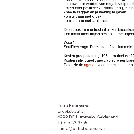
- je bewust te worden van negatieve gedac
- meer over positieve zelfwaardering, co
- nee te zeggen en je mening te geven
- om te gaan met kritiek
- om te gaan met conflicten
De groepstraining bestaat uit zes bijeenko
Een individueel traject bestaat uit zes bi
Waar?
SoulFlow Yoga, Broekstraat 2 te Hummelo.
Kosten groepstraining: 195 euro (inclusief
Kosten individueel traject: 70 euro per bij
Data: zie de
agenda
voor de actuele planni
Petra Boomsma
Broekstraat 2
6999 DE Hummelo, Gelderland
T 06-52793755
E
info@petraboomsma.nl