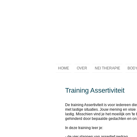
HOME
OVER
NEI THERAPIE
BODY
Training Assertiviteit
De training Assertiviteit is voor iedereen 
met lastige situaties. Jouw mening en visi
lastig. Misschien vind je het moeilijk om 'te 
gehinderd door bepaalde gedachten en o
In deze training leer je:
- de vier stappen van assertief gedrag