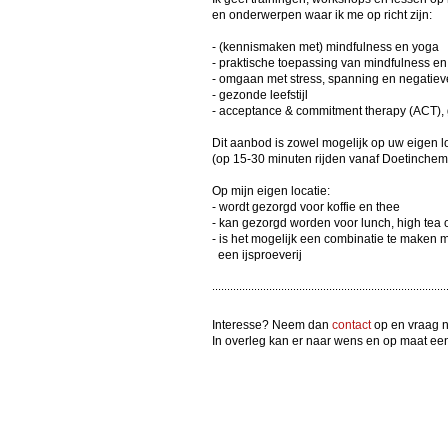
en onderwerpen waar ik me op richt zijn:
- (kennismaken met) mindfulness en yoga
- praktische toepassing van mindfulness en 
- omgaan met stress, spanning en negatie
- gezonde leefstijl
- acceptance & commitment therapy (ACT), 
Dit aanbod is zowel mogelijk op uw eigen l
(op 15-30 minuten rijden vanaf Doetinchem
Op mijn eigen locatie:
- wordt gezorgd voor koffie en thee
- kan gezorgd worden voor lunch, high tea 
- is het mogelijk een combinatie te maken 
een ijsproeverij
..............................................................................
Interesse? Neem dan
contact
op en vraag 
In overleg kan er naar wens en op maat ee