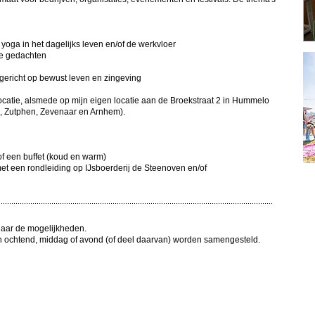
yoga in het dagelijks leven en/of de werkvloer
ve gedachten
gericht op bewust leven en zingeving
ocatie, alsmede op mijn eigen locatie aan de Broekstraat 2 in Hummelo
, Zutphen, Zevenaar en Arnhem).
of een buffet (koud en warm)
met een rondleiding op IJsboerderij de Steenoven en/of
..................................................................................................................................
naar de mogelijkheden.
n ochtend, middag of avond (of deel daarvan) worden samengesteld.