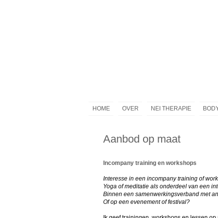
HOME
OVER
NEI THERAPIE
BODY
Aanbod op maat
Incompany training en workshops
Interesse in een incompany training of work
Yoga of meditatie als onderdeel van een in
Binnen een samenwerkingsverband met a
Of op een evenement of festival?
Ik geef trainingen, workshops en lessen op