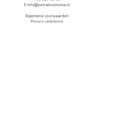
E
info@petraboomsma.nl
Algemene voorwaarden
Privacy verklaring
© 2026 Copyright Zielsjezelf | Petra
Boomsma
nieuwsbrief