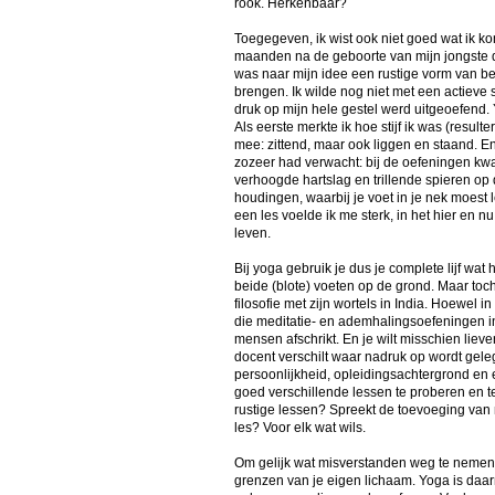
rook. Herkenbaar?
Toegegeven, ik wist ook niet goed wat ik ko
maanden na de geboorte van mijn jongste do
was naar mijn idee een rustige vorm van bew
brengen. Ik wilde nog niet met een actieve
druk op mijn hele gestel werd uitgeoefend. 
Als eerste merkte ik hoe stijf ik was (resul
mee: zittend, maar ook liggen en staand. En
zozeer had verwacht: bij de oefeningen kwa
verhoogde hartslag en trillende spieren op
houdingen, waarbij je voet in je nek moest
een les voelde ik me sterk, in het hier en n
leven.
Bij yoga gebruik je dus je complete lijf wa
beide (blote) voeten op de grond. Maar toc
filosofie met zijn wortels in India. Hoewel 
die meditatie- en ademhalingsoefeningen in
mensen afschrikt. En je wilt misschien liever
docent verschilt waar nadruk op wordt gel
persoonlijkheid, opleidingsachtergrond en 
goed verschillende lessen te proberen en te
rustige lessen? Spreekt de toevoeging van 
les? Voor elk wat wils.
Om gelijk wat misverstanden weg te nemen: j
grenzen van je eigen lichaam. Yoga is daar