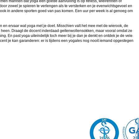
en mannen dat yoga een goede aanvulling is op fitness, wielrennen of
door zowel je spieren te verlengen als te versterken en je evenwichtsgevoel en
an ook in andere sporten goed van pas komen. Een uur per week is al genoeg om
in en ervaar wat yoga met je doet. Misschien valt het mee met de wierook, de
over heen. Draagt de docent inderdaad geitenwollensokken, maar vooral omdat ze
ng. En past yoga uiteindelijk toch meer bij je dan je denkt en ontdek je de vele
ocent je kan garanderen: er is tijdens een yogales nog nooit iemand opgestegen