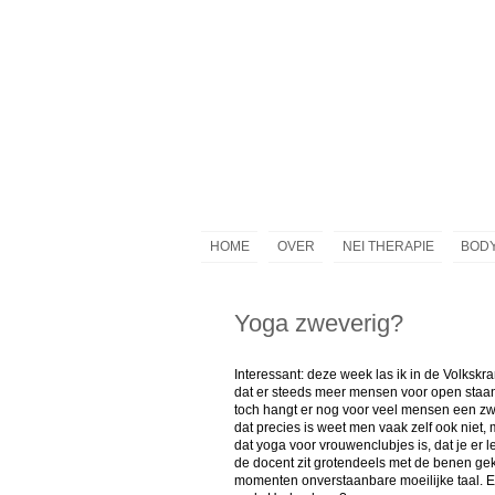
HOME
OVER
NEI THERAPIE
BODY
Yoga zweverig?
Interessant: deze week las ik in de Volksk
dat er steeds meer mensen voor open staan
toch hangt er nog voor veel mensen een zw
dat precies is weet men vaak zelf ook niet,
dat yoga voor vrouwenclubjes is, dat je er l
de docent zit grotendeels met de benen gek
momenten onverstaanbare moeilijke taal. En