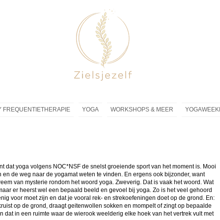
 FREQUENTIETHERAPIE
YOGA
WORKSHOPS & MEER
YOGAWEEK
rant dat yoga volgens NOC*NSF de snelst groeiende sport van het moment is. Mooi
 en de weg naar de yogamat weten te vinden. En ergens ook bijzonder, want
eem van mysterie rondom het woord yoga. Zweverig. Dat is vaak het woord. Wat
 maar er heerst wel een bepaald beeld en gevoel bij yoga. Zo is het veel gehoord
enig voor moet zijn en dat je vooral rek- en strekoefeningen doet op de grond. En:
ruist op de grond, draagt geitenwollen sokken en mompelt of zingt op bepaalde
 dat in een ruimte waar de wierook weelderig elke hoek van het vertrek vult met