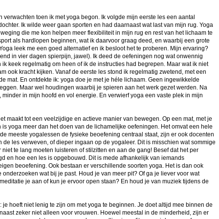
n verwachten toen ik met yoga begon. Ik volgde mijn eerste les een aantal
chter. Ik wilde weer gaan sporten en had daarnaast wat last van mijn rug. Yoga
eging die me kon helpen meer flexibiliteit in mijn rug en rest van het lichaam te
 sport als hardlopen beginnen, wat ik daarvoor graag deed, en waarbij een grote
Yoga leek me een goed alternatief en ik besloot het te proberen. Mijn ervaring?
terend in vier dagen spierpijn, jawel). Ik deed de oefeningen nog wat onwennig
 ik keek regelmatig om heen of ik de instructies had begrepen. Maar wat ik niet
m ook kracht kijken. Vanaf de eerste les stond ik regelmatig zwetend, met een
 de mat. En ontdekte ik: yoga doe je met je héle lichaam. Geen ingewikkelde
 leggen. Maar wel houdingen waarbij je spieren aan het werk gezet werden. Na
u, minder in mijn hoofd en vol energie. En verwierf yoga een vaste plek in mijn
t het maakt tot een veelzijdige en actieve manier van bewegen. Op een mat, met je
h is yoga meer dan het doen van de lichamelijke oefeningen. Het omvat een hele
in de meeste yogalessen de fysieke beoefening centraal staat, zijn er ook docenten
 de les verweven, of dieper ingaan op de yogaleer. Dit is misschien wat sommige
 niet te lang moeten luisteren of stilzitten en aan de gang! Besef dat het per
egd en hoe een les is opgebouwd. Dit is mede afhankelijk van iemands
eigen beoefening. Ook bestaan er verschillende soorten yoga. Het is dan ook
 onderzoeken wat bij je past. Houd je van meer pit? Of ga je liever voor wat
meditatie je aan of kun je ervoor open staan? En houd je van muziek tijdens de
e hoeft niet lenig te zijn om met yoga te beginnen. Je doet altijd mee binnen de
naast zeker niet alleen voor vrouwen. Hoewel meestal in de minderheid, zijn er