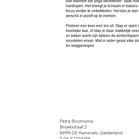
ook mannen die yoga beoefenen. Vaak noem
hardlopen. Het brengt je lichaam in balans 
focus verder te ontwikkelen. Het kan je d
verschil in jezelf op te merken.
Probeer een keer een les uit. Stap er open 
moeilijke taal, of stap je daar makkelijk 
zo lekker warm zijn tijdens de eindontspanni
voordelen ervan. Wat in ieder geval elke d
en weggevlogen.
Petra Boomsma
Broekstraat 2
6999 DE Hummelo, Gelderland
T 06-52793755